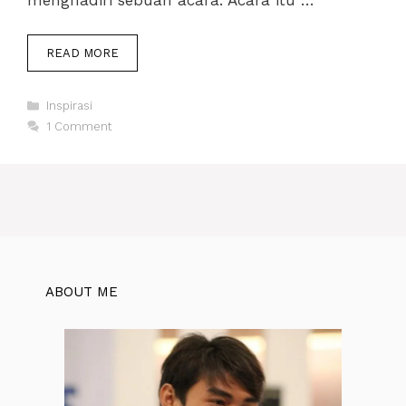
CERITA
READ MORE
DARI
SASTRA
Categories
REBOAN
Inspirasi
1 Comment
ABOUT ME