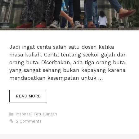
Jadi ingat cerita salah satu dosen ketika
masa kuliah. Cerita tentang seekor gajah dan
orang buta. Diceritakan, ada tiga orang buta
yang sangat senang bukan kepayang karena
mendapatkan kesempatan untuk …
BUKAN
READ MORE
KEREN-
KERENAN,
Categories
INILAH
Inspirasi
,
Petualangan
ALASAN
2 Comments
PENTING
KITA
BUTUH