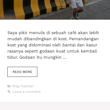
Saya pikir menulis di sebuah café akan lebih
mudah dibandingkan di kost. Pemandangan
kost yang didominasi oleh bantal dan kasur
rasanya seperti godaan kuat untuk kembali
tidur. Godaan itu mungkin …
BLOGGER
READ MORE
TIDAK
TERKENAL
Categories
:
Blog
,
Inspirasi
BAGAIMANA
Leave a comment
BISA
1
ARTIKEL
MENGHIDUPI