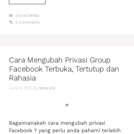
DAN
TIPS
Categories
GIMANA
Social Media
JUALAN
3 Comments
DI
TWITTER
BY
ADEZAULIA
Cara Mengubah Privasi Group
Facebook Terbuka, Tertutup dan
Rahasia
June 6, 2013
by
MdarulM
Bagaimanakah cara mengubah privasi
Facebook ? yang perlu anda pahami terlebih