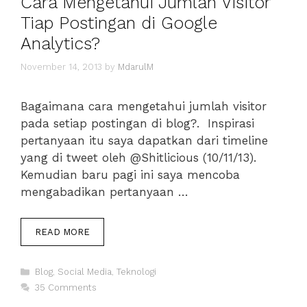
Cara Mengetahui Jumlah Visitor
Tiap Postingan di Google
Analytics?
November 14, 2013
by
MdarulM
Bagaimana cara mengetahui jumlah visitor
pada setiap postingan di blog?. Inspirasi
pertanyaan itu saya dapatkan dari timeline
yang di tweet oleh @Shitlicious (10/11/13).
Kemudian baru pagi ini saya mencoba
mengabadikan pertanyaan …
CARA
READ MORE
MENGETAHUI
JUMLAH
Categories
VISITOR
Blog
,
Social Media
,
Teknologi
TIAP
35 Comments
POSTINGAN