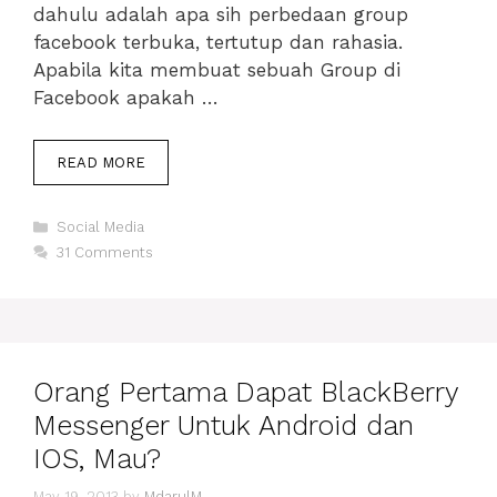
dahulu adalah apa sih perbedaan group
facebook terbuka, tertutup dan rahasia.
Apabila kita membuat sebuah Group di
Facebook apakah …
CARA
READ MORE
MENGUBAH
PRIVASI
Categories
GROUP
Social Media
FACEBOOK
31 Comments
TERBUKA,
TERTUTUP
DAN
RAHASIA
Orang Pertama Dapat BlackBerry
Messenger Untuk Android dan
IOS, Mau?
May 19, 2013
by
MdarulM