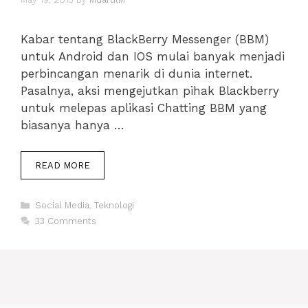
Kabar tentang BlackBerry Messenger (BBM)
untuk Android dan IOS mulai banyak menjadi
perbincangan menarik di dunia internet.
Pasalnya, aksi mengejutkan pihak Blackberry
untuk melepas aplikasi Chatting BBM yang
biasanya hanya …
ORANG
READ MORE
PERTAMA
DAPAT
Categories
BLACKBERRY
Social Media
,
Teknologi
MESSENGER
33 Comments
UNTUK
ANDROID
DAN
IOS,
MAU?