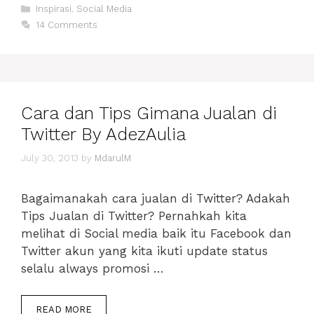
Categories
PERBEDAAN
Inspirasi
,
Social Media
TWITTER
14 Comments
DAN
FACEBOOK
Cara dan Tips Gimana Jualan di
Twitter By AdezAulia
July 30, 2013
by
MdarulM
Bagaimanakah cara jualan di Twitter? Adakah
Tips Jualan di Twitter? Pernahkah kita
melihat di Social media baik itu Facebook dan
Twitter akun yang kita ikuti update status
selalu always promosi …
CARA
READ MORE