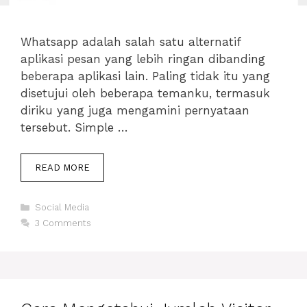
Whatsapp adalah salah satu alternatif
aplikasi pesan yang lebih ringan dibanding
beberapa aplikasi lain. Paling tidak itu yang
disetujui oleh beberapa temanku, termasuk
diriku yang juga mengamini pernyataan
tersebut. Simple …
INFO
READ MORE
FITUR
WHATSAPP
Categories
TERBARU,
Social Media
1
3 Comments
GROUP
BISA
2
ADMIN