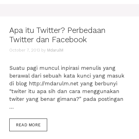
DI
GOOGLE
ANALYTICS?
Apa itu Twitter? Perbedaan
Twitter dan Facebook
October 7, 2013
by
MdarulM
Suatu pagi muncul inpirasi menulis yang
berawal dari sebuah kata kunci yang masuk
di blog http://mdarulm.net yang berbunyi
“twiter itu apa sih dan cara menggunakan
twiter yang benar gimana?” pada postingan
…
APA
READ MORE
ITU
TWITTER?