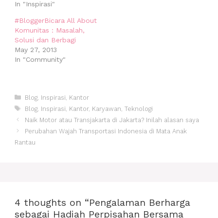
In "Inspirasi"
#BloggerBicara All About
Komunitas : Masalah,
Solusi dan Berbagi
May 27, 2013
In "Community"
Categories
Blog
,
Inspirasi
,
Kantor
Tags
Blog
,
Inspirasi
,
Kantor
,
Karyawan
,
Teknologi
Post
Naik Motor atau Transjakarta di Jakarta? Inilah alasan saya
navigation
Perubahan Wajah Transportasi Indonesia di Mata Anak
Rantau
4 thoughts on “Pengalaman Berharga
sebagai Hadiah Perpisahan Bersama