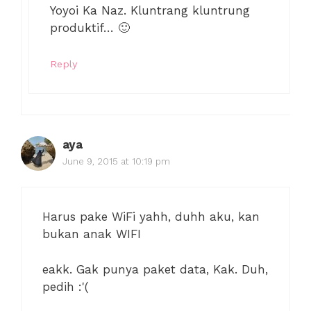
Yoyoi Ka Naz. Kluntrang kluntrung
produktif… 🙂
Reply
aya
June 9, 2015 at 10:19 pm
Harus pake WiFi yahh, duhh aku, kan
bukan anak WIFI
eakk. Gak punya paket data, Kak. Duh,
pedih :'(