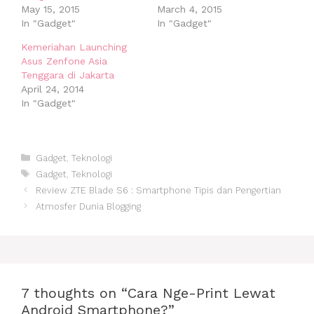
May 15, 2015
March 4, 2015
In "Gadget"
In "Gadget"
Kemeriahan Launching
Asus Zenfone Asia
Tenggara di Jakarta
April 24, 2014
In "Gadget"
Categories
Gadget
,
Teknologi
Tags
Gadget
,
Teknologi
Post
Review ZTE Blade S6 : Smartphone Tipis dan Pengertian
navigation
Atmosfer Dunia Blogging
7 thoughts on “Cara Nge-Print Lewat
Android Smartphone?”