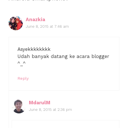
Anazkia
June 8, 2015 at 7:46 am
Asyekkkkkkkk
Udah banyak datang ke acara blogger
^_^
Reply
MdarulM
June 8, 2015 at 2:36 pm