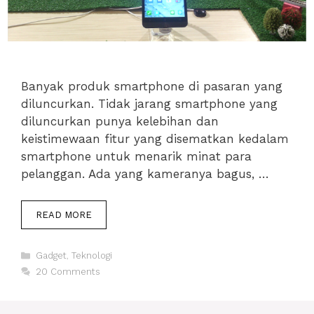
Banyak produk smartphone di pasaran yang
diluncurkan. Tidak jarang smartphone yang
diluncurkan punya kelebihan dan
keistimewaan fitur yang disematkan kedalam
smartphone untuk menarik minat para
pelanggan. Ada yang kameranya bagus, …
KEMERIAHAN
READ MORE
LAUNCHING
ASUS
Categories
ZENFONE
Gadget
,
Teknologi
ASIA
20 Comments
TENGGARA
DI
JAKARTA