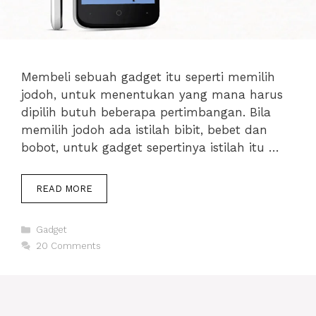
Membeli sebuah gadget itu seperti memilih
jodoh, untuk menentukan yang mana harus
dipilih butuh beberapa pertimbangan. Bila
memilih jodoh ada istilah bibit, bebet dan
bobot, untuk gadget sepertinya istilah itu …
REVIEW
READ MORE
PRODUCT
SMARTFREN
Categories
ANDROMAX
Gadget
T,
20 Comments
PONSEL
MURAH
SPESIFIKASI
TINGGI