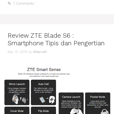
ANDROID
7 Comments
SMARTPHONE?
Review ZTE Blade S6 :
Smartphone Tipis dan Pengertian
May 15, 2015
by
MdarulM