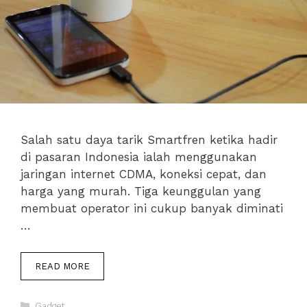
Salah satu daya tarik Smartfren ketika hadir
di pasaran Indonesia ialah menggunakan
jaringan internet CDMA, koneksi cepat, dan
harga yang murah. Tiga keunggulan yang
membuat operator ini cukup banyak diminati
…
3
READ MORE
KABAR
TERBARU
Categories
DARI
Gadget