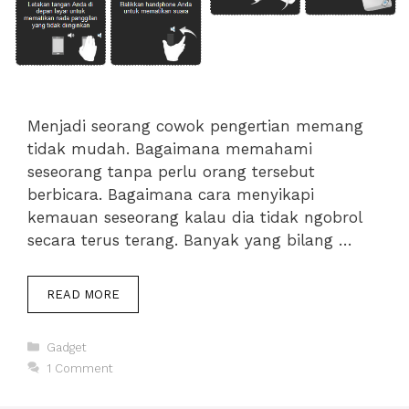
Menjadi seorang cowok pengertian memang
tidak mudah. Bagaimana memahami
seseorang tanpa perlu orang tersebut
berbicara. Bagaimana cara menyikapi
kemauan seseorang kalau dia tidak ngobrol
secara terus terang. Banyak yang bilang …
REVIEW
READ MORE
ZTE
BLADE
Categories
S6
Gadget
:
1 Comment
SMARTPHONE
TIPIS