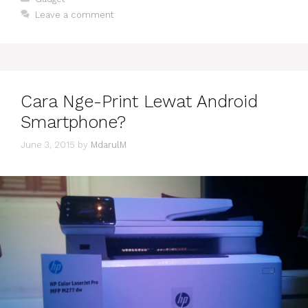
SMARTFREN
Leave a comment
YANG
BUAT
DUNIAMU
MAKIN
SERU
Cara Nge-Print Lewat Android
Smartphone?
June 3, 2015
by
MdarulM