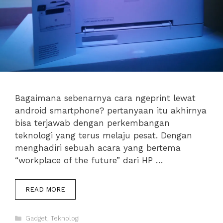
Bagaimana sebenarnya cara ngeprint lewat
android smartphone? pertanyaan itu akhirnya
bisa terjawab dengan perkembangan
teknologi yang terus melaju pesat. Dengan
menghadiri sebuah acara yang bertema
“workplace of the future” dari HP …
CARA
READ MORE
NGE-
PRINT
Categories
LEWAT
Gadget
,
Teknologi