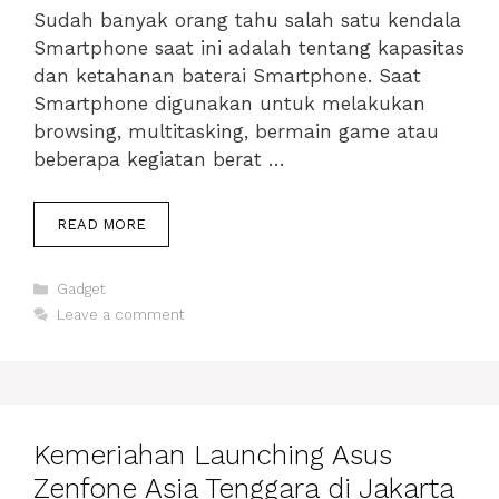
Sudah banyak orang tahu salah satu kendala
Smartphone saat ini adalah tentang kapasitas
dan ketahanan baterai Smartphone. Saat
Smartphone digunakan untuk melakukan
browsing, multitasking, bermain game atau
beberapa kegiatan berat …
CARA
READ MORE
MENGHEMAT
BATERAI
Categories
SMARTPHONE
Gadget
AGAR
Leave a comment
AWET?
PERHATIKAN
HAL
BERIKUT
:
Kemeriahan Launching Asus
Zenfone Asia Tenggara di Jakarta