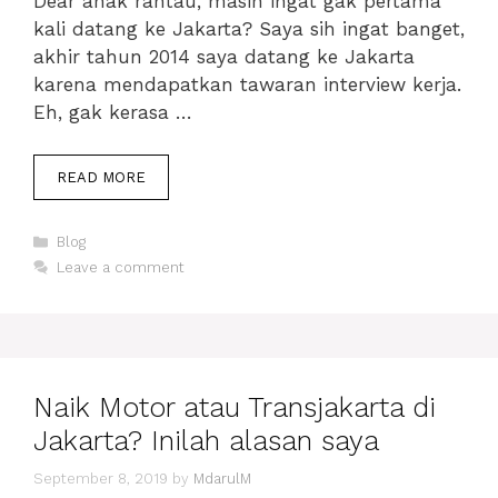
Dear anak rantau, masih ingat gak pertama
kali datang ke Jakarta? Saya sih ingat banget,
akhir tahun 2014 saya datang ke Jakarta
karena mendapatkan tawaran interview kerja.
Eh, gak kerasa …
PERUBAHAN
READ MORE
WAJAH
TRANSPORTASI
Categories
INDONESIA
Blog
DI
Leave a comment
MATA
ANAK
RANTAU
Naik Motor atau Transjakarta di
Jakarta? Inilah alasan saya
September 8, 2019
by
MdarulM