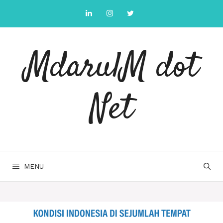
Skip
to
content
MdarulM dot
Net
MENU