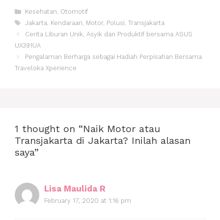
Categories
Kesehatan
,
Otomotif
Tags
Jakarta
,
Kendaraan
,
Motor
,
Polusi
,
Transjakarta
Post
Cerita Liburan Unik, Asyik dan Produktif bersama ASUS
navigation
UX391UA
Pengalaman Berharga sebagai Hadiah Perpisahan Bersama
Traveloka Xperience
1 thought on “Naik Motor atau
Transjakarta di Jakarta? Inilah alasan
saya”
Lisa Maulida R
February 17, 2020 at 1:16 pm