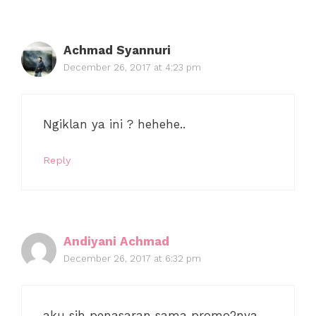
Achmad Syannuri
December 26, 2017 at 4:23 pm
Ngiklan ya ini ? hehehe..
Reply
Andiyani Achmad
December 26, 2017 at 6:32 pm
aku sih penasaran sama promo2nya