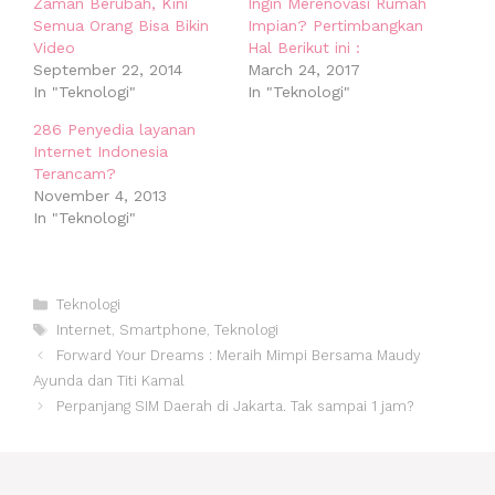
Zaman Berubah, Kini
Ingin Merenovasi Rumah
Semua Orang Bisa Bikin
Impian? Pertimbangkan
Video
Hal Berikut ini :
September 22, 2014
March 24, 2017
In "Teknologi"
In "Teknologi"
286 Penyedia layanan
Internet Indonesia
Terancam?
November 4, 2013
In "Teknologi"
Categories
Teknologi
Tags
Internet
,
Smartphone
,
Teknologi
Post
Forward Your Dreams : Meraih Mimpi Bersama Maudy
navigation
Ayunda dan Titi Kamal
Perpanjang SIM Daerah di Jakarta. Tak sampai 1 jam?