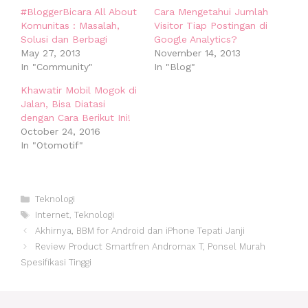
#BloggerBicara All About
Cara Mengetahui Jumlah
Komunitas : Masalah,
Visitor Tiap Postingan di
Solusi dan Berbagi
Google Analytics?
May 27, 2013
November 14, 2013
In "Community"
In "Blog"
Khawatir Mobil Mogok di
Jalan, Bisa Diatasi
dengan Cara Berikut Ini!
October 24, 2016
In "Otomotif"
Categories
Teknologi
Tags
Internet
,
Teknologi
Post
Akhirnya, BBM for Android dan iPhone Tepati Janji
navigation
Review Product Smartfren Andromax T, Ponsel Murah
Spesifikasi Tinggi