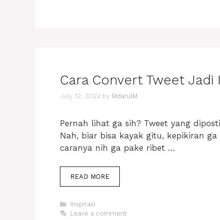
Cara Convert Tweet Jadi
July 12, 2022
by
MdarulM
Pernah lihat ga sih? Tweet yang dipos
Nah, biar bisa kayak gitu, kepikiran 
caranya nih ga pake ribet …
CARA
READ MORE
CONVERT
TWEET
Categories
Inspirasi
JADI
Leave a comment
IMAGE