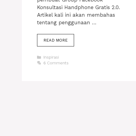
Konsultasi Handphone Gratis 2.0.
Artikel kali ini akan membahas
tentang penggunaan …
[
READ MORE
KONSULTASI
HP
Categories
Inspirasi
]
6 Comments
HANDPHONE
PAKAI
BATERAI
BL-
5C
DIGANTI
BL-
6C
MERUSAK
HP?