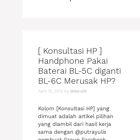
[ Konsultasi HP ]
Handphone Pakai
Baterai BL-5C diganti
BL-6C Merusak HP?
April 13, 2013
by
MdarulM
Kolom [Konsultasi HP] yang
dimuat adalah artikel pilihan
yang diambil dari hasil kerja
sama dengan @putrayulis
pembuat Group Facebook