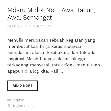
MdarulM dot Net : Awal Tahun,
Awal Semangat
January 2, 2013
by
MdarulM
Menulis merupakan sebuah kegiatan yang
membutuhkan kerja keras melawan
kemalasan, alasan kesibukan, dan tak ada
inspirasi. Masih banyak alasan hingga
terkadang menyesal untuk tidak menuliskan
apapun di Blog kita. Kali …
MDARULM
READ MORE
DOT
NET
Categories
:
Inspirasi
AWAL
14 Comments
TAHUN,