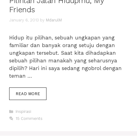
Pilihlah Jalan Hidupmu, My
Friends
January 6, 2013
by
MdarulM
Hidup itu pilihan, sebuah ungkapan yang
familiar dan banyak orang setuju dengan
ungkapan tersebut. Saat kita dihadapkan
sebuah pilihan manakah yang seharusnya
dipilih? Hari ini saya sedang ngobrol dengan
teman …
PILIHLAH
READ MORE
JALAN
HIDUPMU,
Categories
MY
Inspirasi
FRIENDS
15 Comments